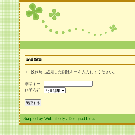
記事編集
投稿時に設定した削除キーを入力してください。
削除キー
作業内容
Scripted by Web Liberty
/
Designed by uz