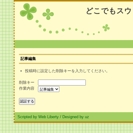
どこでもスウ
記事編集
投稿時に設定した削除キーを入力してください。
削除キー
作業内容
Scripted by Web Liberty
/
Designed by uz