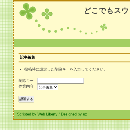
どこでもスウ
記事編集
投稿時に設定した削除キーを入力してください。
削除キー
作業内容
Scripted by Web Liberty
/
Designed by uz