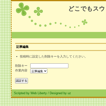
どこでもスウ
記事編集
投稿時に設定した削除キーを入力してください。
削除キー
作業内容
Scripted by Web Liberty
/
Designed by uz