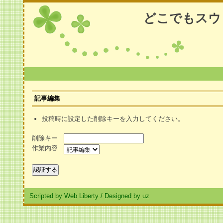
どこでもスウ
記事編集
投稿時に設定した削除キーを入力してください。
削除キー
作業内容
Scripted by Web Liberty
/
Designed by uz