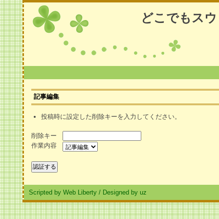
どこでもスウ
記事編集
投稿時に設定した削除キーを入力してください。
削除キー
作業内容
Scripted by Web Liberty
/
Designed by uz