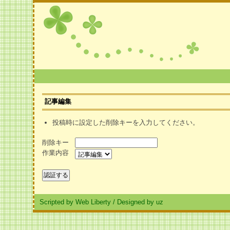
記事編集
投稿時に設定した削除キーを入力してください。
削除キー
作業内容
Scripted by Web Liberty
/
Designed by uz