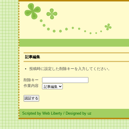
記事編集
投稿時に設定した削除キーを入力してください。
削除キー
作業内容
Scripted by Web Liberty
/
Designed by uz