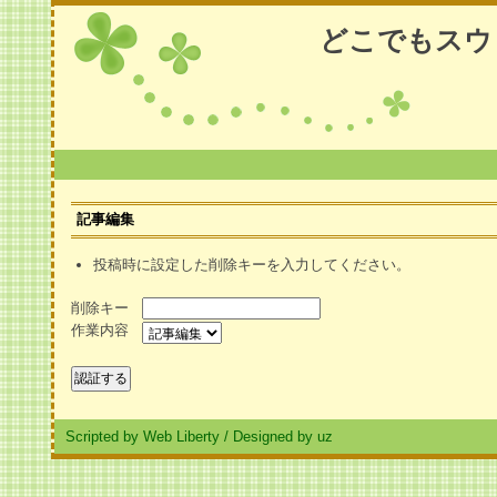
どこでもスウ
記事編集
投稿時に設定した削除キーを入力してください。
削除キー
作業内容
Scripted by Web Liberty
/
Designed by uz