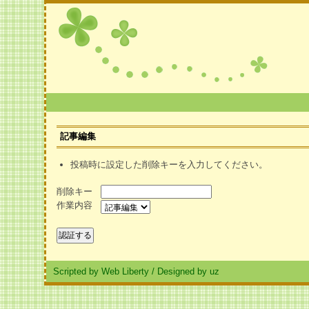
記事編集
投稿時に設定した削除キーを入力してください。
削除キー
作業内容
Scripted by Web Liberty
/
Designed by uz