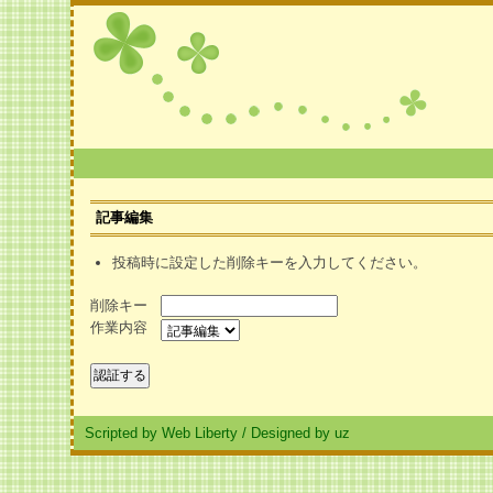
記事編集
投稿時に設定した削除キーを入力してください。
削除キー
作業内容
Scripted by Web Liberty
/
Designed by uz