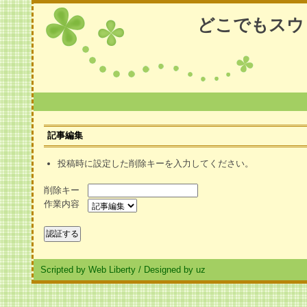
どこでもスウ
記事編集
投稿時に設定した削除キーを入力してください。
削除キー
作業内容
Scripted by Web Liberty
/
Designed by uz