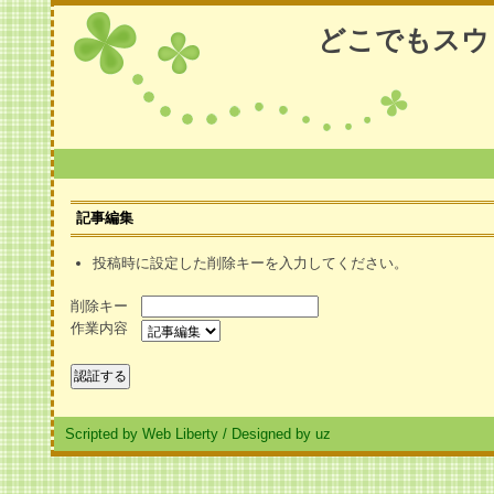
どこでもスウ
記事編集
投稿時に設定した削除キーを入力してください。
削除キー
作業内容
Scripted by Web Liberty
/
Designed by uz