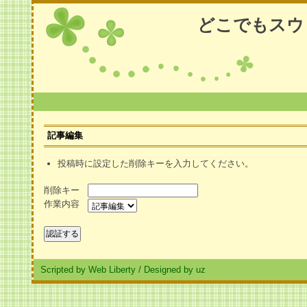
どこでもスウ
記事編集
投稿時に設定した削除キーを入力してください。
削除キー
作業内容
Scripted by Web Liberty
/
Designed by uz