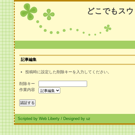
どこでもスウ
記事編集
投稿時に設定した削除キーを入力してください。
削除キー
作業内容
Scripted by Web Liberty
/
Designed by uz