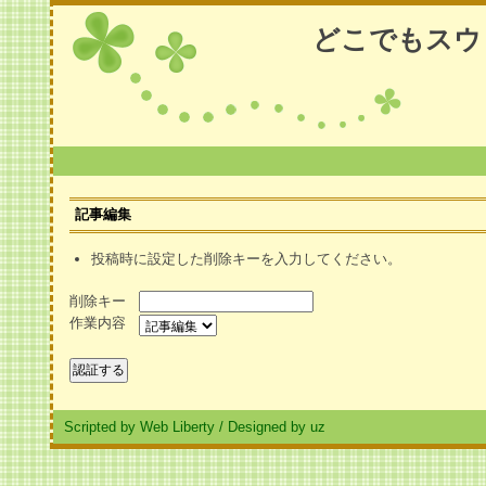
どこでもスウ
記事編集
投稿時に設定した削除キーを入力してください。
削除キー
作業内容
Scripted by Web Liberty
/
Designed by uz