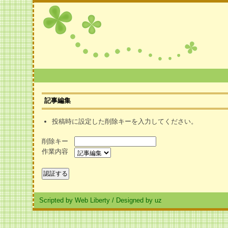
記事編集
投稿時に設定した削除キーを入力してください。
削除キー
作業内容
Scripted by Web Liberty
/
Designed by uz