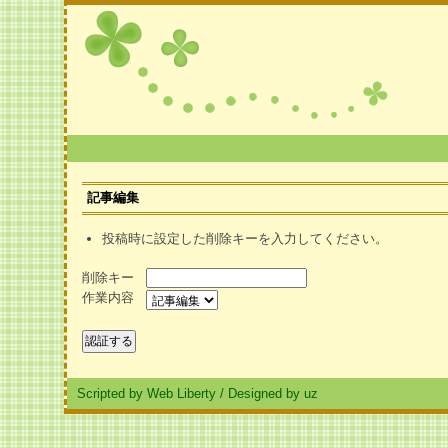
記事編集
投稿時に設定した削除キーを入力してください。
削除キー
作業内容
Scripted by Web Liberty
/
Designed by uz