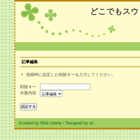
どこでもスウ
記事編集
投稿時に設定した削除キーを入力してください。
削除キー
作業内容
Scripted by Web Liberty
/
Designed by uz