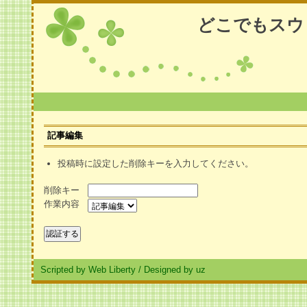
どこでもスウ
記事編集
投稿時に設定した削除キーを入力してください。
削除キー
作業内容
Scripted by Web Liberty
/
Designed by uz