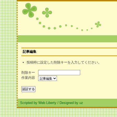
記事編集
投稿時に設定した削除キーを入力してください。
削除キー
作業内容
Scripted by Web Liberty
/
Designed by uz