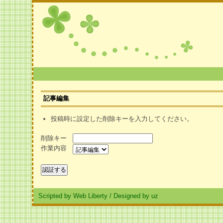
記事編集
投稿時に設定した削除キーを入力してください。
削除キー
作業内容
Scripted by Web Liberty
/
Designed by uz