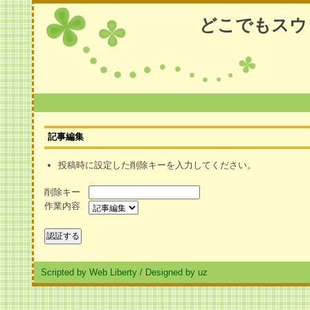
どこでもスウ
記事編集
投稿時に設定した削除キーを入力してください。
削除キー
作業内容
Scripted by Web Liberty
/
Designed by uz