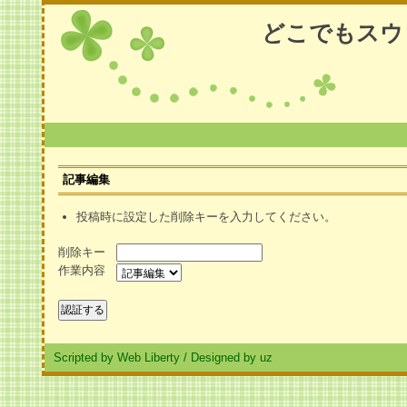
どこでもスウ
記事編集
投稿時に設定した削除キーを入力してください。
削除キー
作業内容
Scripted by Web Liberty
/
Designed by uz