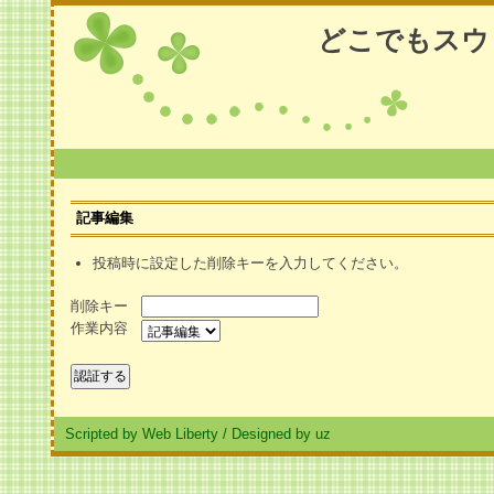
どこでもスウ
記事編集
投稿時に設定した削除キーを入力してください。
削除キー
作業内容
Scripted by Web Liberty
/
Designed by uz