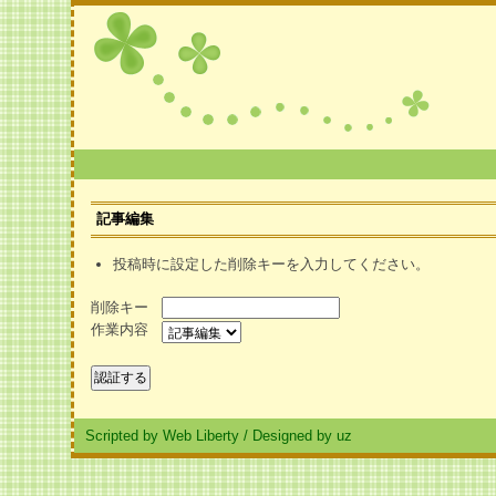
記事編集
投稿時に設定した削除キーを入力してください。
削除キー
作業内容
Scripted by Web Liberty
/
Designed by uz