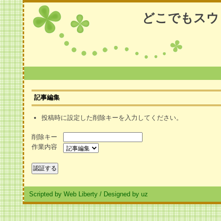
どこでもスウ
記事編集
投稿時に設定した削除キーを入力してください。
削除キー
作業内容
Scripted by Web Liberty
/
Designed by uz