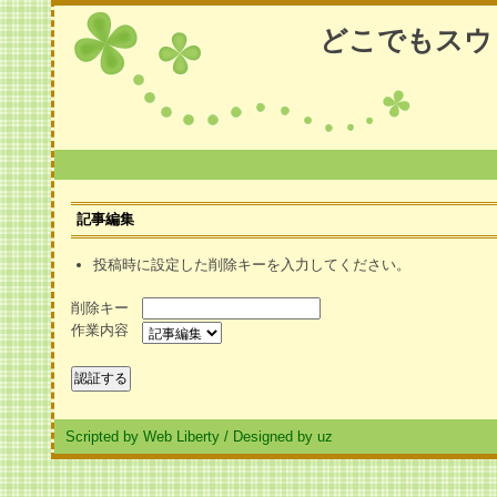
どこでもスウ
記事編集
投稿時に設定した削除キーを入力してください。
削除キー
作業内容
Scripted by Web Liberty
/
Designed by uz