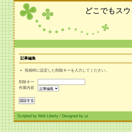
どこでもスウ
記事編集
投稿時に設定した削除キーを入力してください。
削除キー
作業内容
Scripted by Web Liberty
/
Designed by uz