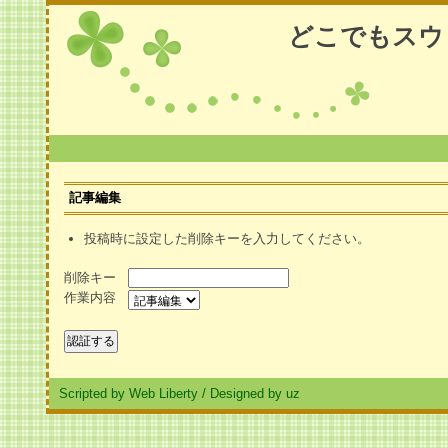
どこでもスウ
記事編集
投稿時に設定した削除キーを入力してください。
削除キー
作業内容
Scripted by Web Liberty
/
Designed by uz