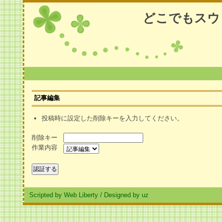
どこでもスウ
記事編集
投稿時に設定した削除キーを入力してください。
削除キー
作業内容
Scripted by Web Liberty
/
Designed by uz