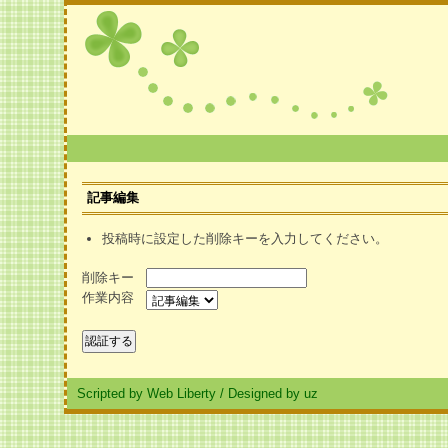
記事編集
投稿時に設定した削除キーを入力してください。
削除キー
作業内容
Scripted by Web Liberty
/
Designed by uz