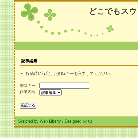
どこでもスウ
記事編集
投稿時に設定した削除キーを入力してください。
削除キー
作業内容
Scripted by Web Liberty
/
Designed by uz