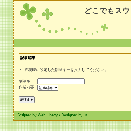
どこでもスウ
記事編集
投稿時に設定した削除キーを入力してください。
削除キー
作業内容
Scripted by Web Liberty
/
Designed by uz