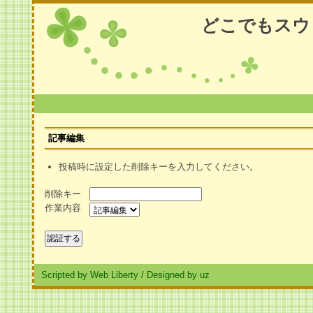
どこでもスウ
記事編集
投稿時に設定した削除キーを入力してください。
削除キー
作業内容
Scripted by Web Liberty
/
Designed by uz