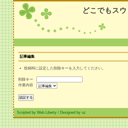
どこでもスウ
記事編集
投稿時に設定した削除キーを入力してください。
削除キー
作業内容
Scripted by Web Liberty
/
Designed by uz