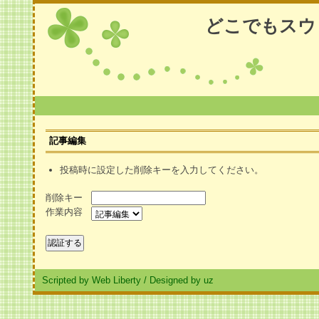
どこでもスウ
記事編集
投稿時に設定した削除キーを入力してください。
削除キー
作業内容
Scripted by Web Liberty
/
Designed by uz