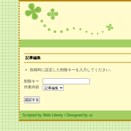
記事編集
投稿時に設定した削除キーを入力してください。
削除キー
作業内容
Scripted by Web Liberty
/
Designed by uz