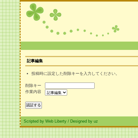
記事編集
投稿時に設定した削除キーを入力してください。
削除キー
作業内容
Scripted by Web Liberty
/
Designed by uz