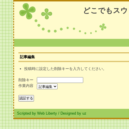
どこでもスウ
記事編集
投稿時に設定した削除キーを入力してください。
削除キー
作業内容
Scripted by Web Liberty
/
Designed by uz