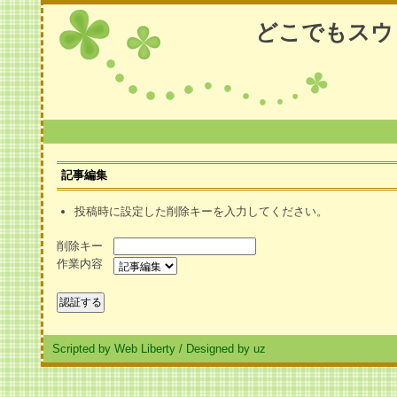
どこでもスウ
記事編集
投稿時に設定した削除キーを入力してください。
削除キー
作業内容
Scripted by Web Liberty
/
Designed by uz