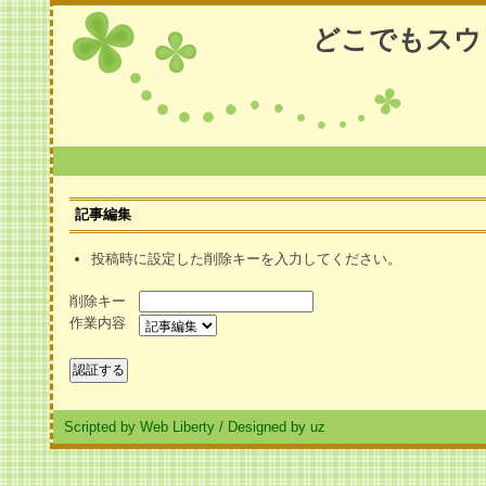
どこでもスウ
記事編集
投稿時に設定した削除キーを入力してください。
削除キー
作業内容
Scripted by Web Liberty
/
Designed by uz