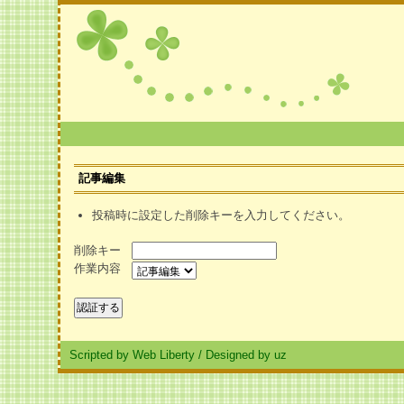
記事編集
投稿時に設定した削除キーを入力してください。
削除キー
作業内容
Scripted by Web Liberty
/
Designed by uz