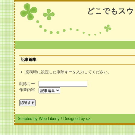
どこでもスウ
記事編集
投稿時に設定した削除キーを入力してください。
削除キー
作業内容
Scripted by Web Liberty
/
Designed by uz