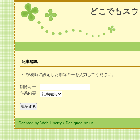
どこでもスウ
記事編集
投稿時に設定した削除キーを入力してください。
削除キー
作業内容
Scripted by Web Liberty
/
Designed by uz