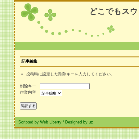
どこでもスウ
記事編集
投稿時に設定した削除キーを入力してください。
削除キー
作業内容
Scripted by Web Liberty
/
Designed by uz