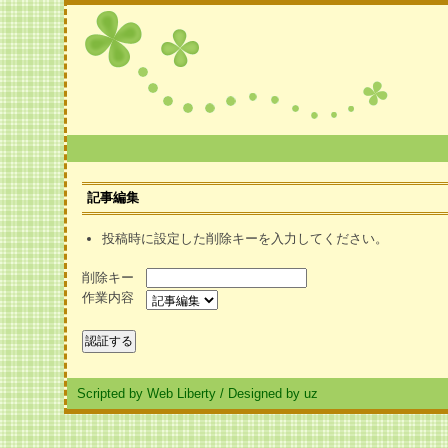
記事編集
投稿時に設定した削除キーを入力してください。
削除キー
作業内容
Scripted by Web Liberty
/
Designed by uz