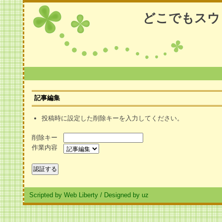
どこでもスウ
記事編集
投稿時に設定した削除キーを入力してください。
削除キー
作業内容
Scripted by Web Liberty
/
Designed by uz