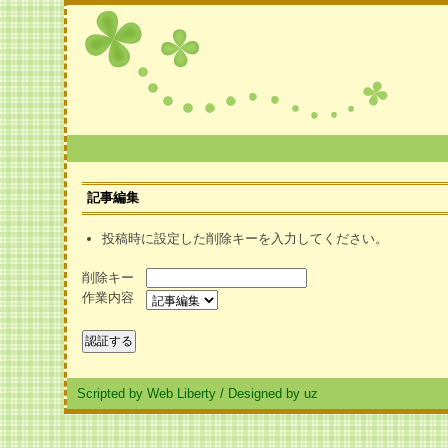
記事編集
投稿時に設定した削除キーを入力してください。
削除キー
作業内容
Scripted by Web Liberty
/
Designed by uz