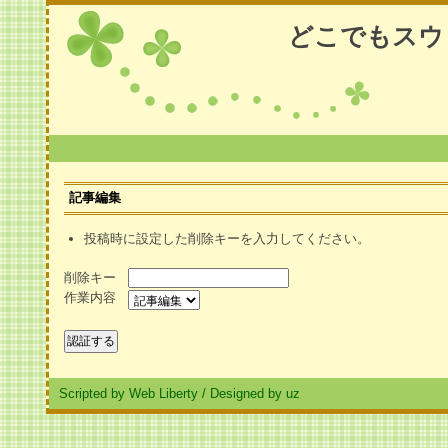
どこでもスウ
記事編集
投稿時に設定した削除キーを入力してください。
削除キー
作業内容
Scripted by Web Liberty
/
Designed by uz